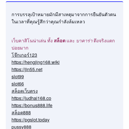
การบรรลุเป้าหมายมักมีสาเหตุมาจากการยืนยันตัวตน
ในเวลาที่คุณรู้สึกว่าคุณกำลังล้มเหลว
เว็บคาสิโนน่าเล่น ทั้ง
สล็อต
และ
บาคาร่า
ตึงจริงแตก
บ่อยมาก
โจ๊กเกอร์123
https://hengjing168.wiki
https://jin55.net
slot99
slot66
สล็อตเว็บตรง
https://judhai168.co
https://bonus888.life
สล็อต888
https://pgslot.today
pussy888