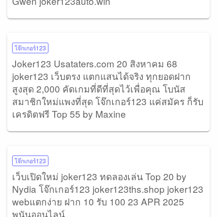
Gwen joker123auto.win
โจ๊กเกอร์123
Joker123 Usataters.com 20 สิงหาคม 68
joker123 เว็บตรง แตกแสนได้จริง ทุกยอดฝาก
สูงสุด 2,000 คัดเกมที่ดีที่สุดไว้เพื่อคุณ โบนัส
สมาชิกใหม่แพงที่สุด โจ๊กเกอร์123 แค่สมัคร ก็รับ
เครดิตฟรี Top 55 by Maxine
โจ๊กเกอร์123
เว็บเปิดใหม่ joker123 ทดลองเล่น Top 20 by
Nydia โจ๊กเกอร์123 joker123ths.shop joker123
webแตกง่าย ฝาก 10 รับ 100 23 APR 2025
พนันออนไลน์