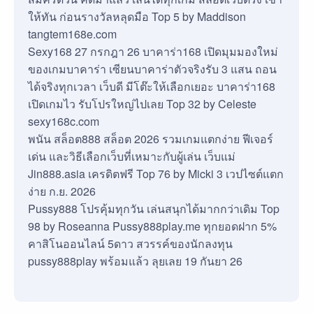
ให้ทัน ก่อนรางวัลหลุดมือ Top 5 by Maddison
tangtem168e.com
Sexy168 27 กรกฎา 26 บาคาร่า168 เปิดมุมมองใหม่
ของเกมบาคาร่า เซียนบาคาร่าตัวจริงรับ 3 แสน ถอน
ได้จริงทุกเวลา เว็บดี มีโต๊ะให้เลือกเยอะ บาคาร่า168
เปิดเกมไว รับโปรใหญ่ไปเลย Top 32 by Celeste
sexy168c.com
พนัน สล็อต888 สล็อต 2026 รวมเกมแตกง่าย ฟีเจอร์
เด่น และวิธีเลือกเว็บที่เหมาะกับผู้เล่น เว็บแม่
Jin888.asia เครดิตฟรี Top 76 by Micki 3 เวปไซต์แตก
ง่าย ก.ย. 2026
Pussy888 โปรคุ้มทุกวัน เล่นสนุกได้มากกว่าเดิม Top
98 by Roseanna Pussy888play.me ทุกยอดฝาก 5%
คาสิโนออนไลน์ 5ดาว สวรรค์ของนักลงทุน
pussy888play พร้อมแล้ว ลุยเลย 19 กันยา 26