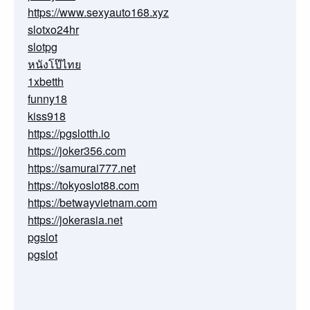
https://www.sexyauto168.xyz
slotxo24hr
slotpg
หนังโป๊ไทย
1xbetth
funny18
kiss918
https://pgslotth.io
https://joker356.com
https://samurai777.net
https://tokyoslot88.com
https://betwayvietnam.com
https://jokerasia.net
pgslot
pgslot