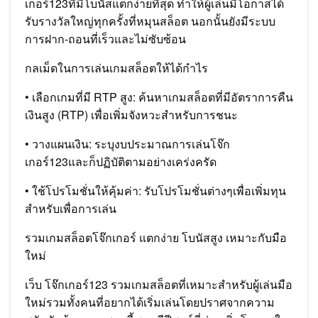
เกอร์123ที่มีโบนัสแตกง่ายที่สุด ทำให้ผู้เล่นมีโอกาสได้
รับรางวัลใหญ่ทุกครั้งที่หมุนสล็อต นอกนั้นยังมีระบบ
การฝาก-ถอนที่เร็วและไม่ซับซ้อน
กลเม็ดในการเล่นเกมสล็อตให้ได้กำไร
• เลือกเกมที่มี RTP สูง: ค้นหาเกมสล็อตที่มีอัตราการคืน
เงินสูง (RTP) เพื่อเพิ่มจังหวะสำหรับการชนะ
• วางแผนเงิน: ระบุงบประมาณการเล่นโจ๊ก
เกอร์123และก็ปฏิบัติตามอย่างเคร่งครัด
• ใช้โปรโมชั่นให้คุ้มค่า: รับโปรโมชั่นต่างๆเพื่อเพิ่มทุน
สำหรับเพื่อการเล่น
รวมเกมสล็อตโจ๊กเกอร์ แตกง่าย โบนัสสูง เหมาะกับมือ
ใหม่
เว็บ โจ๊กเกอร์123 รวมเกมสล็อตที่เหมาะสำหรับผู้เล่นมือ
ใหม่รวมทั้งคนที่อยากได้เริ่มเล่นโดยปราศจากความ