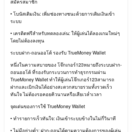
สมัครสมาชิก
• โบนัสเติมเงิน: เพิ่มช่องทางชนะด้วยการเติมเงินเข้า
ระบบ
• เครดิตฟรีสำหรับทดลองเล่น: ให้ผู้เล่นได้ลองเกมใหม่ๆ
โดยไม่ต้องลงทุน
ระบบฝาก-ถอนออโต้ รองรับ TrueMoney Wallet
หนึ่งในความสบายของ โจ๊กเกอร์123หมายถึงระบบฝาก-
ถอนออโต้ ที่รองรับกระบวนการทำธุรกรรมผ่าน
TrueMoney Wallet ทำให้ผู้เล่นโจ๊กเกอร์123สามารถ
ฝากและเบิกเงินได้อย่างสะดวกสบายรวมทั้งรวดเร็ว
ทันใจ ไม่ต้องรอคอยคิวนานหรือเสียเวล่ำเวลา
จุดเด่นของการใช้ TrueMoney Wallet
• ทำรายการเร็วทันใจ: เงินเข้าระบบข้างในไม่กี่วินาที
• ไม่มีอย่างต่ำ: ฝาก-ถอนได้ตามความต้องการของผู้เล่น