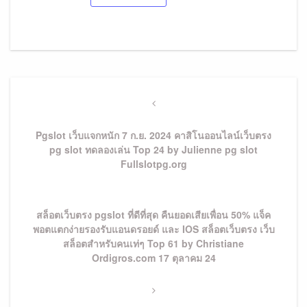
แนะแนว
เรื่อง
Previous
Post
Pgslot เว็บแจกหนัก 7 ก.ย. 2024 คาสิโนออนไลน์เว็บตรง
pg slot ทดลองเล่น Top 24 by Julienne pg slot
Fullslotpg.org
Next
สล็อตเว็บตรง pgslot ที่ดีที่สุด คืนยอดเสียเพื่อน 50% แจ็ค
Post
พอตแตกง่ายรองรับแอนดรอยด์ และ IOS สล็อตเว็บตรง เว็บ
สล็อตสำหรับคนเท่ๆ Top 61 by Christiane
Ordigros.com 17 ตุลาคม 24