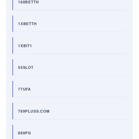
188BETTH
1XBETTH
1XBIT1
55SLOT
77UFA
789PLUSS.COM
888PG