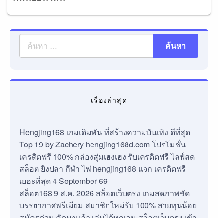
เรื่องล่าสุด
Hengjing168 เกมเดิมพัน ที่สร้างความบันเทิง ดีที่สุด
Top 19 by Zachery hengjing168d.com โปรโมชั่น
เครดิตฟรี 100% กล่องสุ่มเฮงเฮง รับเครดิตฟรี ไลฟ์สด
สล็อต ยิงปลา กีฬา ไพ่ hengjing168 แจก เครดิตฟรี
เยอะที่สุด 4 September 69
สล็อต168 9 ส.ค. 2026 สล็อตเว็บตรง เกมสดภาพชัด
บรรยากาศพรีเมียม สมาชิกใหม่รับ 100% สายทุนน้อย
สมัครด่วน คัดมาแล้ว เล่นได้ทุกเกม สล็อตเว็บตรง เข้า