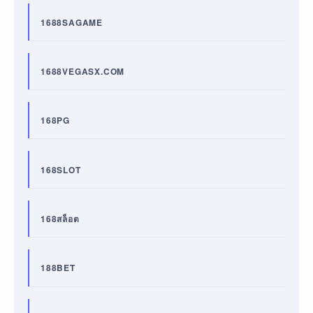
1688SAGAME
1688VEGASX.COM
168PG
168SLOT
168สล็อต
188BET