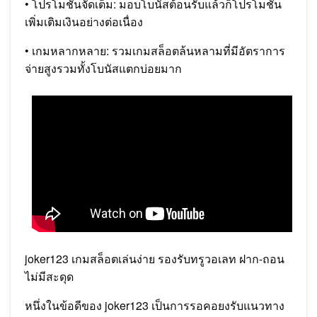
• โปรโมชั่นจัดเต็ม: มอบโบนัสต้อนรับแล้วก็โปรโมชั่น
เพิ่มเติมเงินอย่างต่อเนื่อง
• เกมหลากหลาย: รวมเกมสล็อตล้นหลามที่มีอัตราการ
จ่ายสูงรวมทั้งโบนัสแตกบ่อยมาก
joker123 เกมสล็อตเล่นง่าย รองรับทรูวอเลท ฝาก-ถอน
ไม่มีสะดุด
หนึ่งในข้อดีของ joker123 เป็นการรอคอยงรับแนวทาง