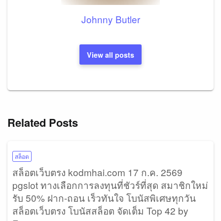
Johnny Butler
View all posts
Related Posts
สล็อต
สล็อตเว็บตรง kodmhai.com 17 ก.ค. 2569
pgslot ทางเลือกการลงทุนที่ชัวร์ที่สุด สมาชิกใหม่
รับ 50% ฝาก-ถอน เร็วทันใจ โบนัสพิเศษทุกวัน
สล็อตเว็บตรง โบนัสสล็อต จัดเต็ม Top 42 by