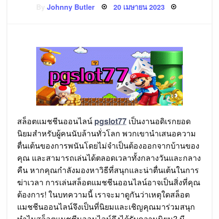
Posted
By
Johnny Butler
20 เมษายน 2023
on
สล็อตแมชชีนออนไลน์
pgslot77
เป็นงานอดิเรกยอด
นิยมสำหรับผู้คนนับล้านทั่วโลก พวกเขานำเสนอความ
ตื่นเต้นของการพนันโดยไม่จำเป็นต้องออกจากบ้านของ
คุณ และสามารถเล่นได้ตลอดเวลาทั้งกลางวันและกลาง
คืน หากคุณกำลังมองหาวิธีที่สนุกและน่าตื่นเต้นในการ
ฆ่าเวลา การเล่นสล็อตแมชชีนออนไลน์อาจเป็นสิ่งที่คุณ
ต้องการ! ในบทความนี้ เราจะมาดูกันว่าเหตุใดสล็อต
แมชชีนออนไลน์จึงเป็นที่นิยมและเชิญคุณมาร่วมสนุก
ทำไมสล็อตแมชชีนออนไลน์ถึงได้รับความนิยม? มี