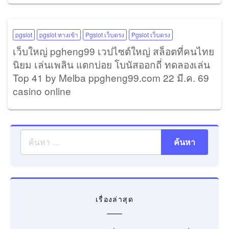
pgslot
pgslot ทางเข้า
Pgslot เว็บตรง
Pgslot เว็บตรง
เว็บใหญ่ pgheng99 เวปไซต์ใหญ่ สล็อตที่คนไทย
นิยม เล่นเพลิน แตกบ่อย โบนัสออกถี่ ทดลองเล่น
Top 41 by Melba ppgheng99.com 22 มี.ค. 69
casino online
เรื่องล่าสุด