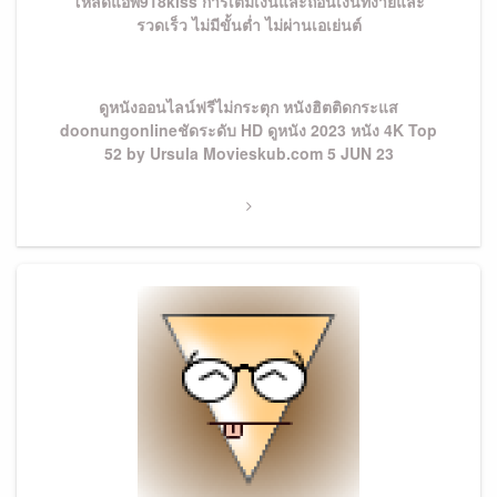
โหลดแอพ918kiss การเติมเงินและถอนเงินที่ง่ายและ
รวดเร็ว ไม่มีขั้นต่ำ ไม่ผ่านเอเย่นต์
Next
ดูหนังออนไลน์ฟรีไม่กระตุก หนังฮิตติดกระแส
Post
doonungonlineชัดระดับ HD ดูหนัง 2023 หนัง 4K Top
52 by Ursula Movieskub.com 5 JUN 23