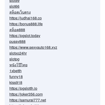
slot99
slot66
สล็อตเว็บตรง
https://judhai168.co
https://bonus888.life
สล็อต888
https://pgslot.today
pussy888
https://www.sexyauto168.xyz
slotxo24hr
slotpg
หนังโป๊ไทย
1xbetth
funny18
kiss918
https://pgslotth.io
https://joker356.com
https://samurai777.net