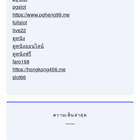
pgslot
https://www.pgheng99.me
fullslot
live22
ดูหนัง
ดูหนังออนไลน์
ดูหนังฟรี
faro168
https://hongkong456.me
slot66
ความเห็นล่าสุด