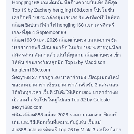
Hengjing168 เกมเดิมพัน ที่สร้างความบันเทิง ดีที่สุด
Top 19 by Zachery hengjing168d.com โปรโมชั่น
เครดิตฟรี 100% กล่องสุ่มเฮงเฮง รับเครดิตฟรี ไลฟ์สด
สล็อต ยิงปลา กีฬา ไพ่ hengjing168 แจก เครดิตฟรี
เยอะที่สุด 4 September 69
สล็อต168 9 ส.ค. 2026 สล็อตเว็บตรง เกมสดภาพชัด
บรรยากาศพรีเมียม สมาชิกใหม่รับ 100% สายทุนน้อย
สมัครด่วน คัดมาแล้ว เล่นได้ทุกเกม สล็อตเว็บตรง เข้า
ให้ทัน ก่อนรางวัลหลุดมือ Top 5 by Maddison
tangtem168e.com
Sexy168 27 กรกฎา 26 บาคาร่า168 เปิดมุมมองใหม่
ของเกมบาคาร่า เซียนบาคาร่าตัวจริงรับ 3 แสน ถอน
ได้จริงทุกเวลา เว็บดี มีโต๊ะให้เลือกเยอะ บาคาร่า168
เปิดเกมไว รับโปรใหญ่ไปเลย Top 32 by Celeste
sexy168c.com
พนัน สล็อต888 สล็อต 2026 รวมเกมแตกง่าย ฟีเจอร์
เด่น และวิธีเลือกเว็บที่เหมาะกับผู้เล่น เว็บแม่
Jin888.asia เครดิตฟรี Top 76 by Micki 3 เวปไซต์แตก