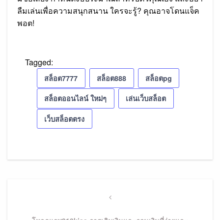
ลืมเล่นเพื่อความสนุกสนาน ใครจะรู้? คุณอาจโดนแจ็ค
พอต!
Tagged:
สล็อต7777
สล็อต888
สล็อตpg
สล็อตออนไลน์ ใหม่ๆ
เล่นเว็บสล็อต
เว็บสล็อตตรง
แนะแนว
เรื่อง
Previous
Post