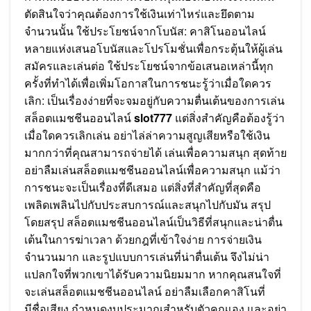
ตัดสินใจว่าคุณต้องการใช้เงินเท่าไหร่และยึดตาม
จำนวนนั้น ใช้ประโยชน์จากโบนัส: คาสิโนออนไลน์
หลายแห่งเสนอโบนัสและโปรโมชั่นเพื่อกระตุ้นให้ผู้เล่น
สมัครและเล่นต่อ ใช้ประโยชน์จากข้อเสนอเหล่านี้ทุก
ครั้งที่ทำได้เพื่อเพิ่มโอกาสในการชนะรู้ว่าเมื่อใดควร
เลิก: เป็นเรื่องง่ายที่จะจมอยู่กับความตื่นเต้นของการเล่น
สล็อตแมชชีนออนไลน์
slot777
แต่สิ่งสำคัญคือต้องรู้ว่า
เมื่อใดควรเลิกเล่น อย่าไล่ล่าความสูญเสียหรือใช้เงิน
มากกว่าที่คุณสามารถจ่ายได้ เล่นเพื่อความสนุก สุดท้าย
อย่าลืมเล่นสล็อตแมชชีนออนไลน์เพื่อความสนุก แม้ว่า
การชนะจะเป็นเรื่องที่ดีเสมอ แต่สิ่งที่สำคัญที่สุดคือ
เพลิดเพลินไปกับประสบการณ์และสนุกไปกับมัน สรุป
โดยสรุป สล็อตแมชชีนออนไลน์เป็นวิธีที่สนุกและน่าตื่น
เต้นในการฆ่าเวลา ด้วยกฎที่เข้าใจง่าย การจ่ายเงิน
จำนวนมาก และรูปแบบการเล่นที่น่าตื่นเต้น จึงไม่น่า
แปลกใจที่พวกเขาได้รับความนิยมมาก หากคุณสนใจที่
จะเล่นสล็อตแมชชีนออนไลน์ อย่าลืมเลือกคาสิโนที่
มีชื่อเสียง กำหนดงบประมาณสำหรับตัวคุณเอง และอย่า