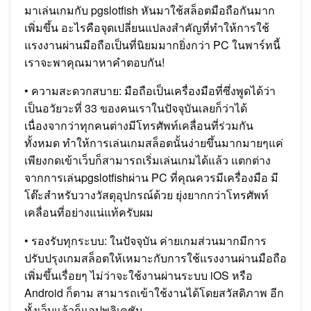
มาเล่นเกมกับ pgslotfish หันมาใช้สล็อตมือถือกันมาก
เพิ่มขึ้น อะไรคือจุดเปลี่ยนแปลงสำคัญที่ทำให้การใช้
แรงงานผ่านมือถือเป็นที่นิยมมากยิ่งกว่า PC ในพาร์ทนี้
เราจะพาคุณมาหาคำตอบกัน!
• ความสะดวกสบาย: มือถือเป็นเครื่องมือที่ซึ่งพูดได้ว่า
เป็นอวัยวะที่ 33 ของคนเราในปัจจุบันเลยก็ว่าได้
เนื่องจากว่าทุกคนต่างมีโทรศัพท์เคลื่อนที่ร่วมกัน
ทั้งหมด ทำให้การเล่นเกมสล็อตนั้นง่ายขึ้นมากมายๆแค่
เพียงกดเข้าเว็บก็สามารถเริ่มเล่นเกมได้แล้ว แตกต่าง
จากการเล่นpgslotfishผ่าน PC ที่คุณควรมีเครื่องมือ มี
โต๊ะสำหรับวางวัสดุอุปกรณ์ด้วย ยุ่งยากกว่าโทรศัพท์
เคลื่อนที่อย่างแน่แท้ครับผม
• รองรับทุกระบบ: ในปัจจุบัน ค่ายเกมส่วนมากมีการ
ปรับปรุงเกมสล็อตให้เหมาะกับการใช้แรงงานผ่านมือถือ
เพิ่มขึ้นเรื่อยๆ ไม่ว่าจะใช้งานผ่านระบบ iOS หรือ
Android ก็ตาม สามารถเข้าใช้งานได้โดยสวัสดิภาพ อีก
ทั้งเว็บแล้วก็แอปพลิเคชัน