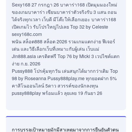
Sexy168 27 กรกฎา 26 บาคาร่า168 เปิดมุมมองใหม่
ของเกมบาคาร่า เซียนบาคาร่าตัวจริงรับ 3 แสน ถอน
ได้จริงทุกเวลา เว็บดี มีโต๊ะให้เลือกเยอะ บาคาร่า168
เปิดเกมไว รับโปรใหญ่ไปเลย Top 32 by Celeste
sexy168c.com
พนัน สล็อต888 สล็อต 2026 รวมเกมแตกง่าย ฟีเจอร์
เด่น และวิธีเลือกเว็บที่เหมาะกับผู้เล่น เว็บแม่
Jin888.asia เครดิตฟรี Top 76 by Micki 3 เวปไซต์แตก
ง่าย ก.ย. 2026
Pussy888 โปรคุ้มทุกวัน เล่นสนุกได้มากกว่าเดิม Top
98 by Roseanna Pussy888play.me ทุกยอดฝาก 5%
คาสิโนออนไลน์ 5ดาว สวรรค์ของนักลงทุน
pussy888play พร้อมแล้ว ลุยเลย 19 กันยา 26
การบรรลุเป้าหมายมักมีสาเหตุมาจากการยืนยันตัวตน