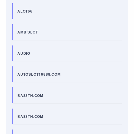
ALOT66
AMB SLOT
AUDIO
AUTOSLOT16888.COM
BA88TH.COM
BA88TH.COM