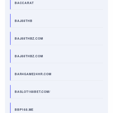
BACCARAT
BAJ88THB
BAJ88THBZ.COM
BAJ88THBZ.COM
BAR4GAME24HR.COM
BASLOT168BET.COM/
BBP168.ME