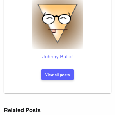
Johnny Butler
View all posts
Related Posts