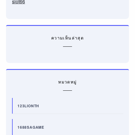
slot66
ความเห็นล่าสุด
หมวดหมู่
123LIONTH
1688SAGAME