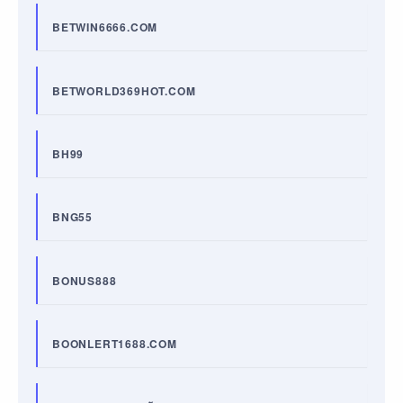
BETWIN6666.COM
BETWORLD369HOT.COM
BH99
BNG55
BONUS888
BOONLERT1688.COM