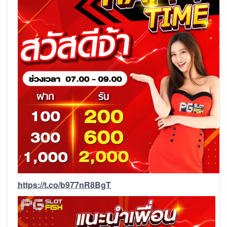
https://t.co/b977nR8BgT