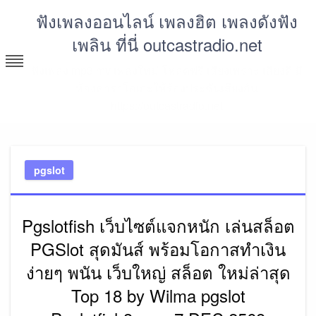
Skip
ฟังเพลงออนไลน์ เพลงฮิต เพลงดังฟัง
to
เพลิน ที่นี่ outcastradio.net
content
ฟังเพลง mp3 mv เพลงใหม่ โหลดฟรี เสียงเพราะ เสียงดี มี
ห้องคาราโอเกะให้ร้องประชันเสียงกัน
https://outcastradio.net
pgslot
Pgslotfish เว็บไซต์แจกหนัก เล่นสล็อต
PGSlot สุดมันส์ พร้อมโอกาสทำเงิน
ง่ายๆ พนัน เว็บใหญ่ สล็อต ใหม่ล่าสุด
Top 18 by Wilma pgslot