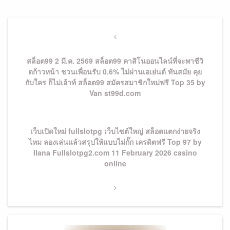
แนะแนว
เรื่อง
Previous
Post
สล็อต99 2 มี.ค. 2569 สล็อต99 คาสิโนออนไลน์ที่จะพาชีวิ
ตก้าวหน้า ชวนเพื่อนรับ 0.6% ไม่ผ่านเอเย่นต์ ทันสมัย คุย
กับใคร ก็ไม่เอ้าท์ สล็อต99 สมัครสมาชิกใหม่ฟรี Top 35 by
Van st99d.com
Next
เว็บเปิดใหม่ fullslotpg เว็บไซต์ใหญ่ สล็อตแตกง่ายจริง
Post
ไหม ลองเล่นแล้วสรุปให้แบบไม่กั๊ก เครดิตฟรี Top 97 by
Ilana Fullslotpg2.com 11 February 2026 casino
online