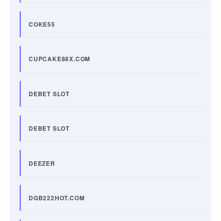
COKE55
CUPCAKE88X.COM
DEBET SLOT
DEBET SLOT
DEEZER
DGB222HOT.COM