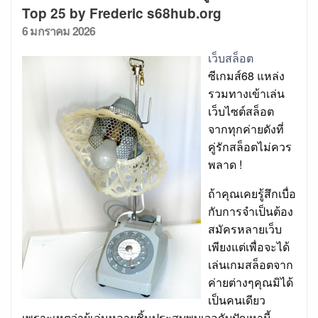
Top 25 by Frederic s68hub.org
Posted
6 มกราคม 2026
on
เว็บสล็อต
ซีเกมส์68 แหล่ง
รวมทางเข้าเล่น
เว็บไซต์สล็อต
จากทุกค่ายดังที่
คู่รักสล็อตไม่ควร
พลาด !
ถ้าคุณเคยรู้สึกเบื่อ
กับการจำเป็นต้อง
สมัครหลายเว็บ
เพียงแต่เพื่อจะได้
เล่นเกมสล็อตจาก
ค่ายต่างๆคุณมิได้
เป็นคนเดียว
เพราะเหตุว่าผู้เล่นหลายชิ้นประสบพบเจอกับปัญหานี้