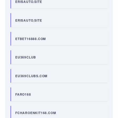
ERISAUTO.SITE
ERISAUTO.SITE
ETBET16888.COM
EU369CLUB
EU369CLUBS.COM
FARO168
FCHAROENKIT168.COM