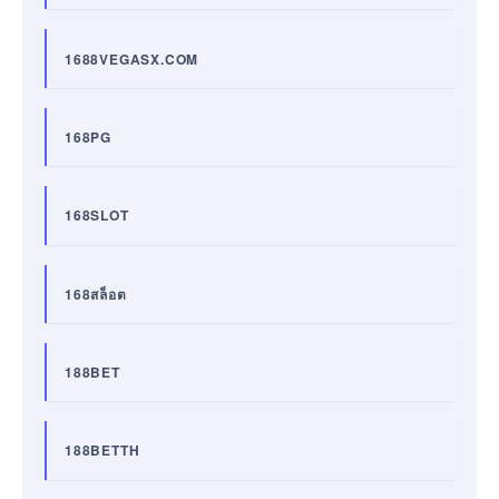
1688VEGASX.COM
168PG
168SLOT
168สล็อต
188BET
188BETTH