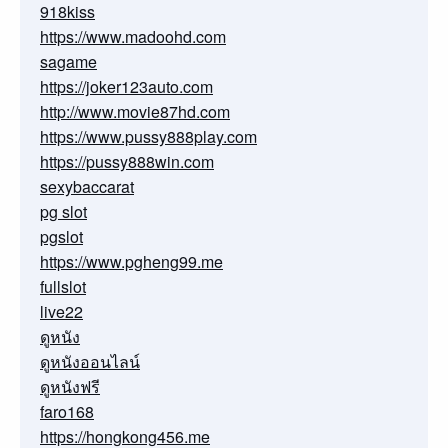
918kiss
https://www.madoohd.com
sagame
https://joker123auto.com
http://www.movie87hd.com
https://www.pussy888play.com
https://pussy888win.com
sexybaccarat
pg slot
pgslot
https://www.pgheng99.me
fullslot
live22
ดูหนัง
ดูหนังออนไลน์
ดูหนังฟรี
faro168
https://hongkong456.me