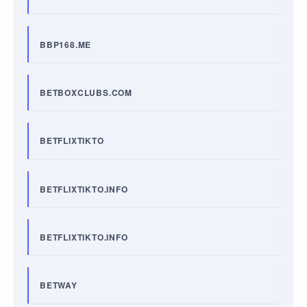
BBP168.ME
BETBOXCLUBS.COM
BETFLIXTIKTO
BETFLIXTIKTO.INFO
BETFLIXTIKTO.INFO
BETWAY