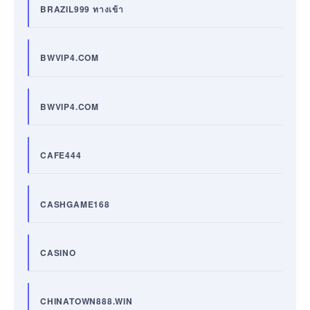
BRAZIL999 ทางเข้า
BWVIP4.COM
BWVIP4.COM
CAFE444
CASHGAME168
CASINO
CHINATOWN888.WIN