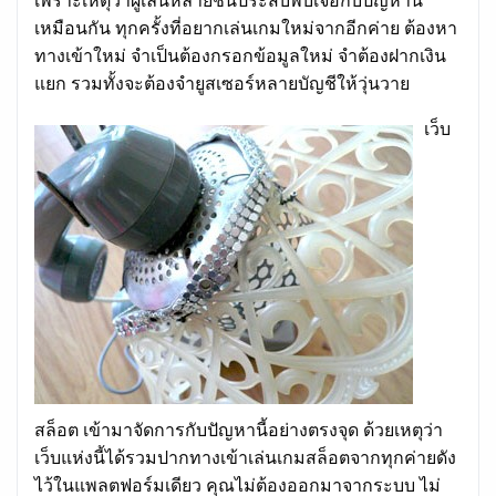
เหมือนกัน ทุกครั้งที่อยากเล่นเกมใหม่จากอีกค่าย ต้องหา
ทางเข้าใหม่ จำเป็นต้องกรอกข้อมูลใหม่ จำต้องฝากเงิน
แยก รวมทั้งจะต้องจำยูสเซอร์หลายบัญชีให้วุ่นวาย
เว็บ
สล็อต เข้ามาจัดการกับปัญหานี้อย่างตรงจุด ด้วยเหตุว่า
เว็บแห่งนี้ได้รวมปากทางเข้าเล่นเกมสล็อตจากทุกค่ายดัง
ไว้ในแพลตฟอร์มเดียว คุณไม่ต้องออกมาจากระบบ ไม่