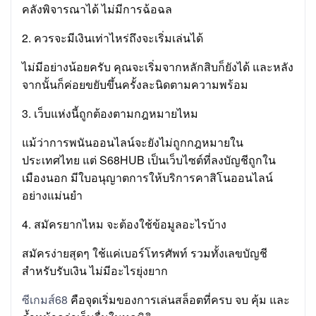
คลังพิจารณาได้ ไม่มีการฉ้อฉล
2. ควรจะมีเงินเท่าไหร่ถึงจะเริ่มเล่นได้
ไม่มีอย่างน้อยครับ คุณจะเริ่มจากหลักสิบก็ยังได้ และหลัง
จากนั้นก็ค่อยขยับขึ้นครั้งละนิดตามความพร้อม
3. เว็บแห่งนี้ถูกต้องตามกฎหมายไหม
แม้ว่าการพนันออนไลน์จะยังไม่ถูกกฎหมายใน
ประเทศไทย แต่ S68HUB เป็นเว็บไซต์ที่ลงบัญชีถูกใน
เมืองนอก มีใบอนุญาตการให้บริการคาสิโนออนไลน์
อย่างแม่นยำ
4. สมัครยากไหม จะต้องใช้ข้อมูลอะไรบ้าง
สมัครง่ายสุดๆ ใช้แค่เบอร์โทรศัพท์ รวมทั้งเลขบัญชี
สำหรับรับเงิน ไม่มีอะไรยุ่งยาก
ซีเกมส์68
คือจุดเริ่มของการเล่นสล็อตที่ครบ จบ คุ้ม และ