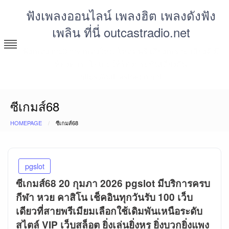
Skip
ฟังเพลงออนไลน์ เพลงฮิต เพลงดังฟัง
to
เพลิน ที่นี่ outcastradio.net
content
ฟังเพลง mp3 mv เพลงใหม่ โหลดฟรี เสียงเพราะ เสียงดี มี
ห้องคาราโอเกะให้ร้องประชันเสียงกัน
https://outcastradio.net
ซีเกมส์68
HOMEPAGE
ซีเกมส์68
pgslot
ซีเกมส์68 20 กุมภา 2026 pgslot มีบริการครบ
กีฬา หวย คาสิโน เช็คอินทุกวันรับ 100 เว็บ
เดียวที่สายพรีเมียมเลือกใช้เดิมพันเหนือระดับ
สไตล์ VIP เว็บสล็อต ยิ่งเล่นยิ่งหรู ยิ่งบวกยิ่งแพง