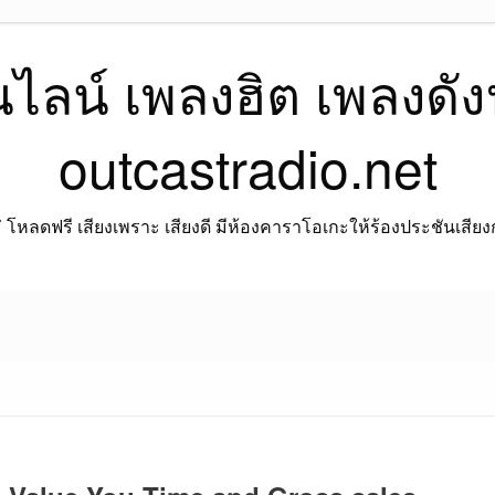
ลน์ เพลงฮิต เพลงดังฟัง
outcastradio.net
โหลดฟรี เสียงเพราะ เสียงดี มีห้องคาราโอเกะให้ร้องประชันเสียงกัน