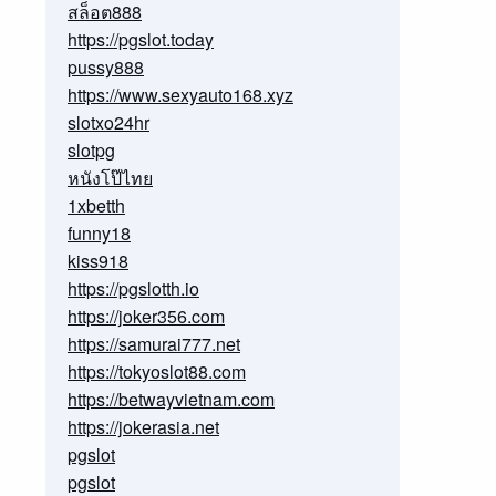
สล็อต888
https://pgslot.today
pussy888
https://www.sexyauto168.xyz
slotxo24hr
slotpg
หนังโป๊ไทย
1xbetth
funny18
kiss918
https://pgslotth.io
https://joker356.com
https://samurai777.net
https://tokyoslot88.com
https://betwayvietnam.com
https://jokerasia.net
pgslot
pgslot