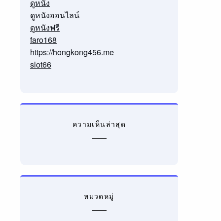
ดูหนัง
ดูหนังออนไลน์
ดูหนังฟรี
faro168
https://hongkong456.me
slot66
ความเห็นล่าสุด
หมวดหมู่