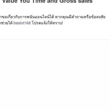
l Value You Time and Gross sales
ขอเกี่ยวกับการพนันออนไลน์ได้ หากคุณมีคำถามหรือข้อสงสัย
ถช่วยได้
baslot168
โปรดแจ้งให้ทราบ!