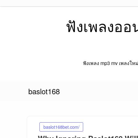
Skip
to
content
ฟังเพลงออนไ
ฟังเพลง mp3 mv เพลงใหม่ 
baslot168
baslot168bet.com/