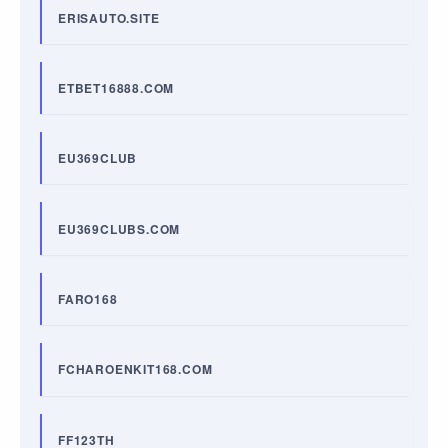
ERISAUTO.SITE
ETBET16888.COM
EU369CLUB
EU369CLUBS.COM
FARO168
FCHAROENKIT168.COM
FF123TH