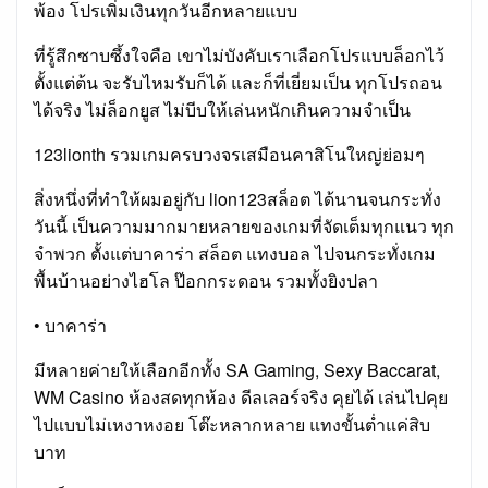
พ้อง โปรเพิ่มเงินทุกวันอีกหลายแบบ
ที่รู้สึกซาบซึ้งใจคือ เขาไม่บังคับเราเลือกโปรแบบล็อกไว้
ตั้งแต่ต้น จะรับไหมรับก็ได้ และก็ที่เยี่ยมเป็น ทุกโปรถอน
ได้จริง ไม่ล็อกยูส ไม่บีบให้เล่นหนักเกินความจำเป็น
123lionth รวมเกมครบวงจรเสมือนคาสิโนใหญ่ย่อมๆ
สิ่งหนึ่งที่ทำให้ผมอยู่กับ lion123สล็อต ได้นานจนกระทั่ง
วันนี้ เป็นความมากมายหลายของเกมที่จัดเต็มทุกแนว ทุก
จำพวก ตั้งแต่บาคาร่า สล็อต แทงบอล ไปจนกระทั่งเกม
พื้นบ้านอย่างไฮโล ป๊อกกระดอน รวมทั้งยิงปลา
• บาคาร่า
มีหลายค่ายให้เลือกอีกทั้ง SA Gaming, Sexy Baccarat,
WM Casino ห้องสดทุกห้อง ดีลเลอร์จริง คุยได้ เล่นไปคุย
ไปแบบไม่เหงาหงอย โต๊ะหลากหลาย แทงขั้นต่ำแค่สิบ
บาท