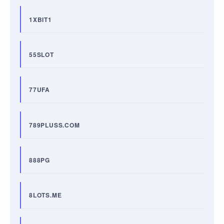
1XBIT1
55SLOT
77UFA
789PLUSS.COM
888PG
8LOTS.ME