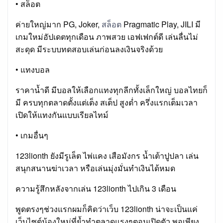
• สล็อต
ค่ายใหญ่มาก PG, Joker,
สล็อต
Pragmatic Play, JILI มี
เกมใหม่อัปเดตทุกเดือน ภาพสวย เอฟเฟกต์ดี เล่นลื่นไม่
สะดุด มีระบบทดสอบเล่นก่อนลงเงินจริงด้วย
• แทงบอล
ราคาน้ำดี มีบอลให้เลือกแทงทุกลีกทั้งเล็กใหญ่ บอลไทยก็
มี ครบทุกตลาดตั้งแต่เต็ง สเต็ป สูงต่ำ ครึ่งแรกเต็มเวลา
เปิดให้แทงกันแบบเรียลไทม์
• เกมอื่นๆ
123lionth ยังมีรูเล็ต ไพ่แคง เสือมังกร น้ำเต้าปูปลา เล่น
สนุกสนานฆ่าเวลา หรือเล่นมุ่งมั่นทำเงินได้หมด
ความรู้สึกหลังจากเล่น 123lionth ไปเกิน 3 เดือน
พูดตรงๆช่วงแรกผมก็คิดว่าเว็บ 123lionth น่าจะเป็นแค่
เว็บไซต์น้องใหม่ที่ย้ำทำตลาดแรงๆตอนเปิดตัว พอเพียง