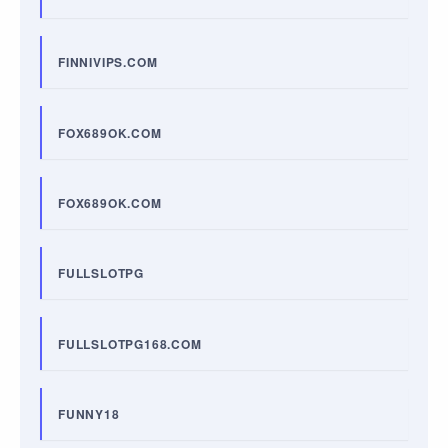
FINNIVIPS.COM
FOX689OK.COM
FOX689OK.COM
FULLSLOTPG
FULLSLOTPG168.COM
FUNNY18