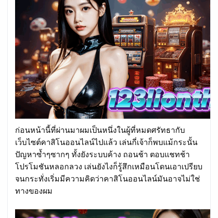
ก่อนหน้านี้ที่ผ่านมาผมเป็นหนึ่งในผู้ที่หมดศรัทธากับ
เว็บไซต์คาสิโนออนไลน์ไปแล้ว เล่นกี่เจ้าก็พบแม้กระนั้น
ปัญหาซ้ำๆซากๆ ทั้งยังระบบค้าง ถอนช้า ตอบแชทช้า
โปรโมชันหลอกลวง เล่นยังไงก็รู้สึกเหมือนโดนเอาเปรียบ
จนกระทั่งเริ่มมีความคิดว่าคาสิโนออนไลน์มันอาจไม่ใช่
ทางของผม