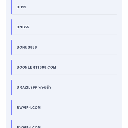
BH99
BNG55
BONUS888
BOONLERT1688.COM
BRAZIL999 ทางเข้า
BWVIP4.COM
BWVIP4.COM