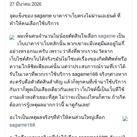
Posted
27 มีนาคม 2026
on
จุดแข็งของ sagame บาคาร่าเว็บตรงไม่ผ่านเอเย่นต์ ที่
ทำให้คนเลือกใช้บริการ
ผมเห็นคนจำนวนไม่น้อยตัดสินใจเลือก
sagame
เป็น
เว็บบาคาร่าเว็บหลักนั้น พวกเขาจะมีเหตุมีผลอยู่ไม่กี่
อย่างหรอกนะครับ เพราะว่าสิ่งที่พวกเราจะวัดจาก
เว็บไซต์สักเว็บได้จริงๆมันไม่ใช่แค่เรื่องของกิตติศัพท์หรือ
ความใกล้ชิดเพียงแค่นั้น แต่ว่าประสบการณ์รวมที่เราได้
รับในเวลาที่พวกเราใช้บริการ sagame168 จริงๆต่างหาก
ล่ะครับคือตัวตัดสินสำคัญ แล้วก็ทุกคนที่เข้ามาใช้บริการ
กับเราก็พูดเป็นเสียงเดียวกันเลยว่า เว็บไซต์นี้เป็นเว็บที่ใช้
งานแล้วลงตัวเยอะที่สุด ไม่ว่าจะเป็นแง่ไหนก็ตาม ถ้าเกิด
ต้องการรู้เหตุผลมากกว่านี้ มาดูกันเลย!
อะไรเป็นเหตุผลจริงๆที่ทำให้คนส่วนใหญ่เลือก
sagame168