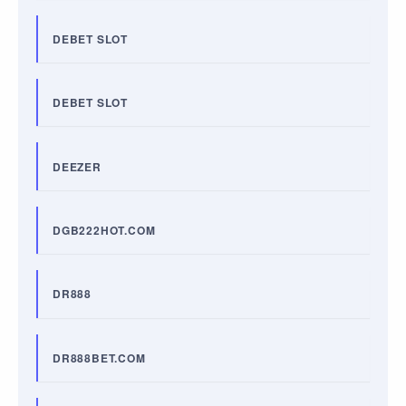
DEBET SLOT
DEBET SLOT
DEEZER
DGB222HOT.COM
DR888
DR888BET.COM