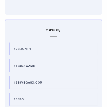
หมวดหมู่
123LIONTH
1688SAGAME
1688VEGASX.COM
168PG