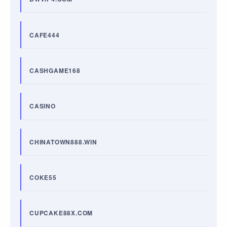
CAFE444
CASHGAME168
CASINO
CHINATOWN888.WIN
COKE55
CUPCAKE88X.COM