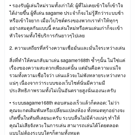
• รองรับผู้เล่นใหม่รวมทั้งเก่าได้: ผู้ที่ไม่เคยเข้าใจก็เข้าใจ
ได้ง่ายขึ้น ผู้ที่เล่น sagame ประจำก็จะไม่รู้สึกว่าระบบช้า
หรือเข้าใจยาก เมื่อเว็บไซต์ตรงของพวกเราทำให้ทุกๆ
อย่างสมดุลกันแบบนี้ คนเล่นใหม่หรือคนเล่นเก่าก็จะเข้า
หัวใจรวมทั้งใช้บริการกันยาวๆไปเลย
2. ความเสถียรที่สร้างความเชื่อมั่นและมั่นใจระหว่างเล่น
สิ่งที่ทำให้คนกลับมาเล่น sagame168th ซ้ำๆนั้น ไม่ใช่แค่
เรื่องของความสะดวกเพียงแค่นั้น แต่มันคือความแน่ใจ
รวมทั้งความเชื่อใจว่า เล่นแล้วจะไม่พังทลายระหว่างทาง
แน่ๆ เนื่องจากว่าระบบของเว็บไซต์นั่นมีความมี
ประสิทธิภาพรวมทั้งไม่เป็นอันตรายสูงนั่นเองนะครับ
• ระบบsagame168th ตอบสนองเร็วแล้วก็ตลอด: ไม่ว่า
คุณจะกดเดิมพันหรือเปลี่ยนแปลงห้อง ทั้งหมดทุกอย่างจะ
เกิดขึ้นในทันทีเลยนะครับ ระบบลื่นไม่มีค้างแน่ๆ ทำให้
คุณไม่เสียจังหวะในการเล่น สามารถเล่นได้โดยตลอด
แบบไม่ต้องระบบใดๆก็ตามทั้งหมด