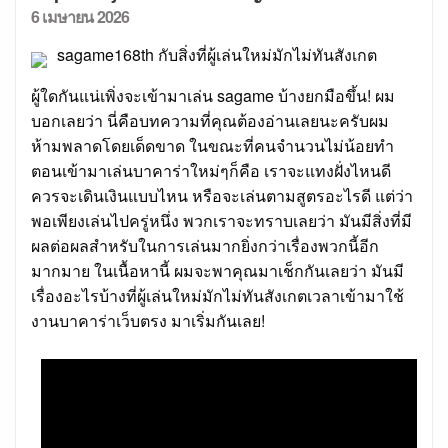
Posted
6 เมษายน 2026
on
sagame168th กับสิ่งที่ผู้เล่นใหม่มักไม่ทันสังเกต
ผู้ใดกันแน่เพิ่งจะเข้ามาเล่น sagame บ้างยกมือขึ้น! ผม
บอกเลยว่า นี่คือบทความที่คุณต้องอ่านเลยนะครับผม
ห้ามพลาดโดยเด็ดขาด ในขณะที่คนจำนวนไม่น้อยทำ
ตอนเข้ามาเล่นบาคาร่าใหม่ๆก็คือ เราจะแทงฝั่งไหนดี
ควรจะเดินเงินแบบไหน หรือจะเล่นตามสูตรอะไรดี แต่ว่า
พอเพียงเล่นไปครู่หนึ่ง พวกเราจะทราบเลยว่า มันมีสิ่งที่มี
ผลต่อผลสำหรับในการเล่นมากยิ่งกว่าเรื่องพวกนี้อีก
มากมาย ในเนื้อหานี้ ผมจะพาคุณมาเช็กกันเลยว่า มันมี
เรื่องอะไรบ้างที่ผู้เล่นใหม่มักไม่ทันสังเกตเวลาเข้ามาใช้
งานบาคาร่าเว็บตรง มาเริ่มกันเลย!