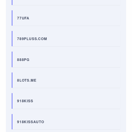
77UFA
789PLUSS.COM
888PG
8LOTS.ME
918KISS
918KISSAUTO