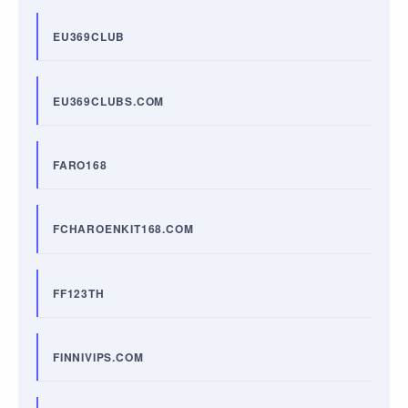
EU369CLUB
EU369CLUBS.COM
FARO168
FCHAROENKIT168.COM
FF123TH
FINNIVIPS.COM