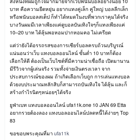
สิ่งหนึ่งที่ผมถูกใจมากมายจากเว็บพนันบอลอย่างน้อย 10
บาท คือความยืดหยุ่น อยากแทงคู่เล็ก คู่ใหญ่ บอลลีกเล็ก
หรือพนันบอลสเต็ป ก็ทำได้หมดในงบที่พวกเราคุมได้จริง
บางวันผมมีเวลาเพียงแค่ดูบอลบันเทิงใจๆก็แทงเพียงแค่
10–20 บาท ได้ลุ้นพอหอมปากหอมคอ ไม่เครียด
แต่ว่ายังได้อรรถรสของการเชียร์บอลครบถ้วนบริบูรณ์
แน่นอนว่าเว็บ แทงบอลออนไลน์ ขั้นต่ำ 10 บาทก็ต้อง
เลือกให้ดี ต้องเป็นเว็บไซต์ที่มีความน่าเชื่อถือ เปิดมานาน
มีรีวิวจากผู้เล่นจริง รวมทั้งจ่ายเงินตรงเวลา จาก
ประสบการณ์ของผม ถ้าเกิดเลือกเว็บถูก การเล่นแทงบอล
ด้วยงบประมาณหลักสิบก็สามารถบันเทิงใจ ได้ลุ้น และก็
สร้างกำไรนิดๆหน่อยๆได้จริง
ยูฟ่าเบท แทงบอลออนไลน์ ufa11k.one 10 JAN 69 Etta
อยากรวยต้องลอง แทงบอลออนไลน์ปลดหนี้ได้ง่ายๆ Top
83
ขอขอบพระคุณที่มา
ufa11k