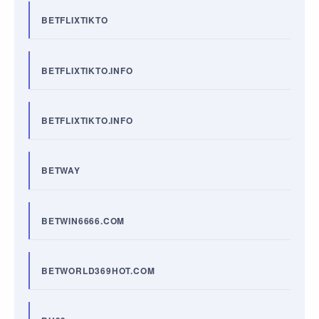
BETFLIXTIKTO
BETFLIXTIKTO.INFO
BETFLIXTIKTO.INFO
BETWAY
BETWIN6666.COM
BETWORLD369HOT.COM