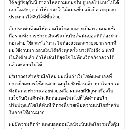
ใช้อยู่ปัจจุบันนี้ ราคาไหลตามเกมจริง ดูบอลไป แทงไปได้
แบบไม่สะดุด ทำให้ตกลงใจได้แม่นขึ้น แล้วก็ควบคุมงบ
ประมาณได้ดิบได้ดีขึ้นด้วย
อีกประเด็นที่ผมให้ความใส่ใจมากมายเป็น ความน่าเชื่อ
ถือรวมทั้งการชำระเงินจริง เว็บไซต์พนันบอลที่ดีต้องฝาก-
ถอนง่าย ใช้เวลาไม่นาน ไม่ต้องส่งเอกสารยุ่งยาก จากที่
ผมใช้งานมา ถอนเงินได้จริงทุกครั้ง บางทีไม่ถึง 5 นาที
เงินก็เข้าแล้ว ทำให้เล่นได้สุขใจ ไม่ต้องวิตกกังวลว่าได้
แล้วจะถอนไม่ได้
ufa11bet สำหรับมือใหม่ ผมเห็นว่าเว็บไซต์แทงบอลที่
ยอดเยี่ยมควรใช้งานง่าย เมนูไม่ซับซ้อน มีภาษาไทย รวม
ทั้งมีคณะทำงานคอยช่วยเหลือ ผมเคยมีปัญหาเรื่องใบ
เสร็จรับเงินเดิมพัน ติดต่อแอดไม่นไปก็ได้คำตอบไว
ปรับปรุงแก้ไขให้ทันที ที่ตรงนี้ช่วยเพิ่มความแน่ใจสำหรับ
ในการใช้งานมาก
ผมมีความคิดว่า แทงบอลออนไลน์จะบันเทิงใจรวมทั้งคุ้ม