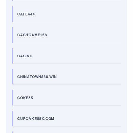
CAFE444
CASHGAME168
CASINO
CHINATOWN888.WIN
COKE55
CUPCAKE88X.COM