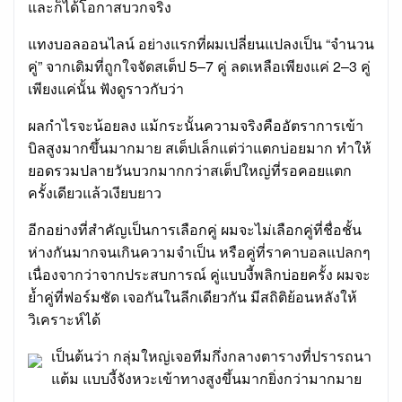
และก็ได้โอกาสบวกจริง
แทงบอลออนไลน์ อย่างแรกที่ผมเปลี่ยนแปลงเป็น “จำนวน
คู่” จากเดิมที่ถูกใจจัดสเต็ป 5–7 คู่ ลดเหลือเพียงแค่ 2–3 คู่
เพียงแค่นั้น ฟังดูราวกับว่า
ผลกำไรจะน้อยลง แม้กระนั้นความจริงคืออัตราการเข้า
บิลสูงมากขึ้นมากมาย สเต็ปเล็กแต่ว่าแตกบ่อยมาก ทำให้
ยอดรวมปลายวันบวกมากกว่าสเต็ปใหญ่ที่รอคอยแตก
ครั้งเดียวแล้วเงียบยาว
อีกอย่างที่สำคัญเป็นการเลือกคู่ ผมจะไม่เลือกคู่ที่ชื่อชั้น
ห่างกันมากจนเกินความจำเป็น หรือคู่ที่ราคาบอลแปลกๆ
เนื่องจากว่าจากประสบการณ์ คู่แบบงี้พลิกบ่อยครั้ง ผมจะ
ย้ำคู่ที่ฟอร์มชัด เจอกันในลีกเดียวกัน มีสถิติย้อนหลังให้
วิเคราะห์ได้
เป็นต้นว่า กลุ่มใหญ่เจอทีมกึ่งกลางตารางที่ปรารถนา
แต้ม แบบงี้จังหวะเข้าทางสูงขึ้นมากยิ่งกว่ามากมาย