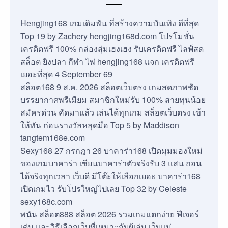
Hengjing168 เกมเดิมพัน ที่สร้างความบันเทิง ดีที่สุด
Top 19 by Zachery hengjing168d.com โปรโมชั่น
เครดิตฟรี 100% กล่องสุ่มเฮงเฮง รับเครดิตฟรี ไลฟ์สด
สล็อต ยิงปลา กีฬา ไพ่ hengjing168 แจก เครดิตฟรี
เยอะที่สุด 4 September 69
สล็อต168 9 ส.ค. 2026 สล็อตเว็บตรง เกมสดภาพชัด
บรรยากาศพรีเมียม สมาชิกใหม่รับ 100% สายทุนน้อย
สมัครด่วน คัดมาแล้ว เล่นได้ทุกเกม สล็อตเว็บตรง เข้า
ให้ทัน ก่อนรางวัลหลุดมือ Top 5 by Maddison
tangtem168e.com
Sexy168 27 กรกฎา 26 บาคาร่า168 เปิดมุมมองใหม่
ของเกมบาคาร่า เซียนบาคาร่าตัวจริงรับ 3 แสน ถอน
ได้จริงทุกเวลา เว็บดี มีโต๊ะให้เลือกเยอะ บาคาร่า168
เปิดเกมไว รับโปรใหญ่ไปเลย Top 32 by Celeste
sexy168c.com
พนัน สล็อต888 สล็อต 2026 รวมเกมแตกง่าย ฟีเจอร์
เด่น และวิธีเลือกเว็บที่เหมาะกับผู้เล่น เว็บแม่