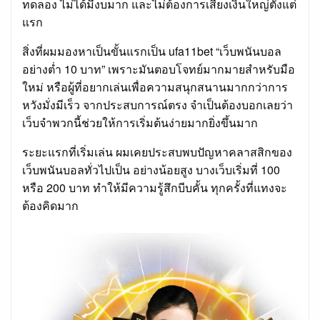
ทดลอง ไม่ได้มีงบมาก และไม่ต้องการเสี่ยงเงินใหญ่ตั้งแต่
แรก
สิ่งที่ผมมองหาเป็นขั้นแรกเป็น ufa11bet “เว็บพนันบอล
อย่างต่ำ 10 บาท” เพราะมันตอบโจทย์มากมายสำหรับมือ
ใหม่ หรือผู้ที่อยากเล่นเพื่อความสนุกสนานมากกว่าการ
หวังมั่งมีเร็ว จากประสบการณ์ตรง จำเป็นต้องบอกเลยว่า
เว็บจำพวกนี้ช่วยให้การเริ่มต้นง่ายมากยิ่งขึ้นมาก
ระยะแรกที่เริ่มเล่น ผมเคยประสบพบปัญหาคลาสสิกของ
เว็บพนันบอลทั่วไปเป็น อย่างน้อยสูง บางเว็บเริ่มที่ 100
หรือ 200 บาท ทำให้มีความรู้สึกบีบคั้น ทุกครั้งที่แทงจะ
ต้องคิดมาก